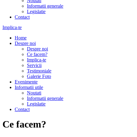
Noutati
Informatii generale
Legislatie
Contact
Implica-te
Home
Despre noi
Despre noi
Ce facem?
Implica-te
Servicii
Testimoniale
Galerie Foto
Evenimente
Informatii utile
Noutati
Informatii generale
Legislatie
Contact
Ce facem?