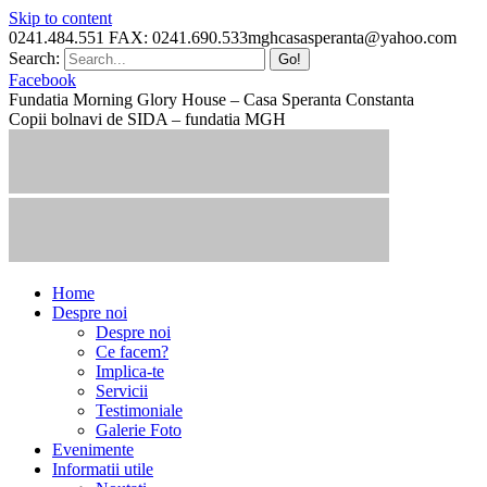
Skip to content
0241.484.551 FAX: 0241.690.533
mghcasasperanta@yahoo.com
Search:
Facebook
Fundatia Morning Glory House – Casa Speranta Constanta
Copii bolnavi de SIDA – fundatia MGH
Home
Despre noi
Despre noi
Ce facem?
Implica-te
Servicii
Testimoniale
Galerie Foto
Evenimente
Informatii utile