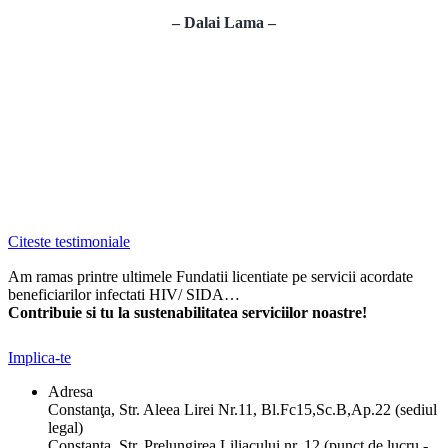
– Dalai Lama –
Citeste testimoniale
Am ramas printre ultimele Fundatii licentiate pe servicii acordate
beneficiarilor infectati HIV/ SIDA…
Contribuie si tu la sustenabilitatea serviciilor noastre!
Implica-te
Adresa
Constanţa, Str. Aleea Lirei Nr.11, Bl.Fc15,Sc.B,Ap.22 (sediul
legal)
Constanţa, Str. Prelungirea Liliacului nr. 12 (punct de lucru -