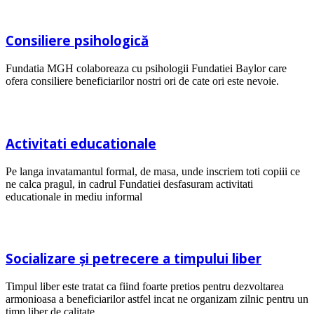
Consiliere psihologică
Fundatia MGH colaboreaza cu psihologii Fundatiei Baylor care
ofera consiliere beneficiarilor nostri ori de cate ori este nevoie.
Activitati educationale
Pe langa invatamantul formal, de masa, unde inscriem toti copiii ce
ne calca pragul, in cadrul Fundatiei desfasuram activitati
educationale in mediu informal
Socializare și petrecere a timpului liber
Timpul liber este tratat ca fiind foarte pretios pentru dezvoltarea
armonioasa a beneficiarilor astfel incat ne organizam zilnic pentru un
timp liber de calitate.