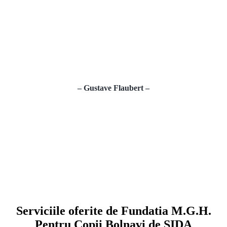
Omenirea este asa cum este. Problema consta nu in a
o schimba ci in a o intelege
– Gustave Flaubert –
Serviciile oferite de Fundatia M.G.H.
Pentru Copii Bolnavi de SIDA