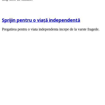
Sprijin pentru o viaţă independentă
Pregatirea pentru o viata independenta incepe de la varste fragede.
Fericirea nu este ceva gata facut. Ea vine din
propriile tale actiuni.