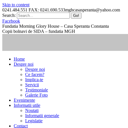
Skip to content
0241.484.551 FAX: 0241.690.533
mghcasasperanta@yahoo.com
Search:
Facebook
Fundatia Morning Glory House – Casa Speranta Constanta
Copii bolnavi de SIDA – fundatia MGH
Home
Despre noi
Despre noi
Ce facem?
Implica-te
Servicii
Testimoniale
Galerie Foto
Evenimente
Informatii utile
Noutati
Informatii generale
Legislatie
Contact