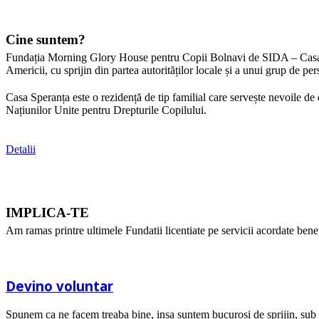
Cine suntem?
Fundația Morning Glory House pentru Copii Bolnavi de SIDA – Casa Sp
Americii, cu sprijin din partea autorităților locale și a unui grup de p
Casa Speranța este o rezidență de tip familial care servește nevoile de
Națiunilor Unite pentru Drepturile Copilului.
Detalii
IMPLICA-TE
Am ramas printre ultimele Fundatii licentiate pe servicii acordate benefi
Devino voluntar
Spunem ca ne facem treaba bine, insa suntem bucurosi de sprijin, sub 