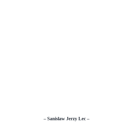
Toti va vor binele. Nu-i lasati sa vi-l ia!
– Sanislaw Jerzy Lec –