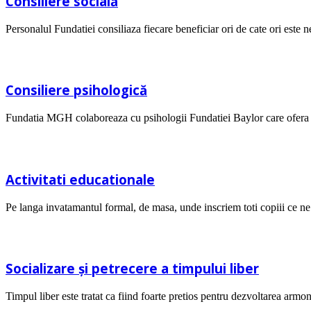
Consiliere socială
Personalul Fundatiei consiliaza fiecare beneficiar ori de cate ori este n
Consiliere psihologică
Fundatia MGH colaboreaza cu psihologii Fundatiei Baylor care ofera con
Activitati educationale
Pe langa invatamantul formal, de masa, unde inscriem toti copiii ce ne
Socializare și petrecere a timpului liber
Timpul liber este tratat ca fiind foarte pretios pentru dezvoltarea armon