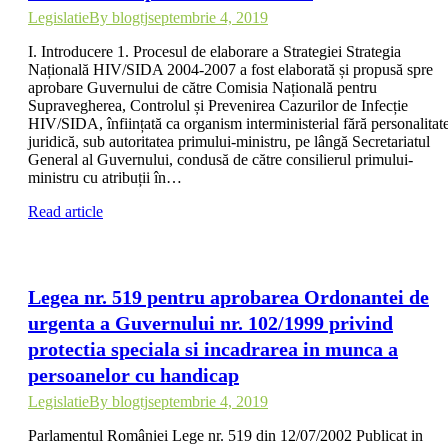
Legislatie
By
blogtj
septembrie 4, 2019
I. Introducere 1. Procesul de elaborare a Strategiei Strategia
Națională HIV/SIDA 2004-2007 a fost elaborată și propusă spre
aprobare Guvernului de către Comisia Națională pentru
Supravegherea, Controlul și Prevenirea Cazurilor de Infecție
HIV/SIDA, înființată ca organism interministerial fără personalitat
juridică, sub autoritatea primului-ministru, pe lângă Secretariatul
General al Guvernului, condusă de către consilierul primului-
ministru cu atribuții în…
Read article
Legea nr. 519 pentru aprobarea Ordonantei de
urgenta a Guvernului nr. 102/1999 privind
protectia speciala si incadrarea in munca a
persoanelor cu handicap
Legislatie
By
blogtj
septembrie 4, 2019
Parlamentul României Lege nr. 519 din 12/07/2002 Publicat in