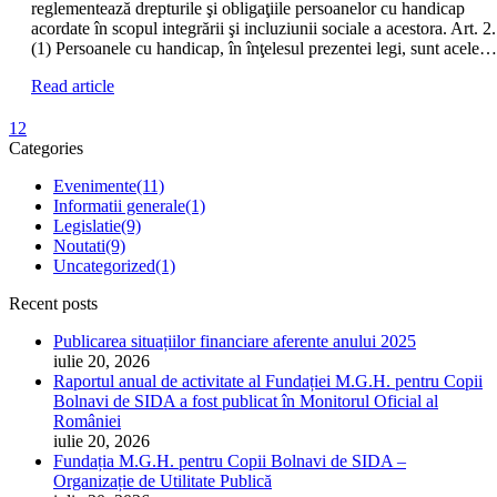
reglementează drepturile şi obligaţiile persoanelor cu handicap
acordate în scopul integrării şi incluziunii sociale a acestora. Art. 2.
(1) Persoanele cu handicap, în înţelesul prezentei legi, sunt acele…
Read article
1
2
Categories
Evenimente
(11)
Informatii generale
(1)
Legislatie
(9)
Noutati
(9)
Uncategorized
(1)
Recent posts
Publicarea situațiilor financiare aferente anului 2025
iulie 20, 2026
Raportul anual de activitate al Fundației M.G.H. pentru Copii
Bolnavi de SIDA a fost publicat în Monitorul Oficial al
României
iulie 20, 2026
Fundația M.G.H. pentru Copii Bolnavi de SIDA –
Organizație de Utilitate Publică