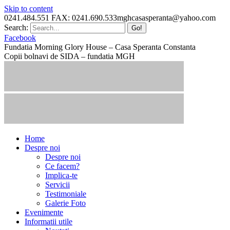
Skip to content
0241.484.551 FAX: 0241.690.533
mghcasasperanta@yahoo.com
Search:
Facebook
Fundatia Morning Glory House – Casa Speranta Constanta
Copii bolnavi de SIDA – fundatia MGH
Home
Despre noi
Despre noi
Ce facem?
Implica-te
Servicii
Testimoniale
Galerie Foto
Evenimente
Informatii utile